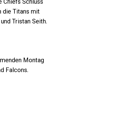
e Chiefs Schluss
 die Titans mit
nd Tristan Seith.
kommenden Montag
nd Falcons.