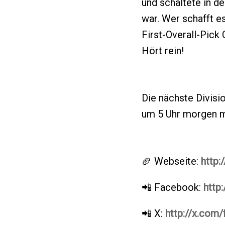
und schaltete in d
war. Wer schafft es
First-Overall-Pick
Hört rein!
Die nächste Divis
um 5 Uhr morgen mi
🏈 Webseite:
http:
📲 Facebook:
http
📲 X:
http://x.com/