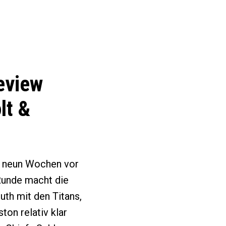
eview
lt &
p neun Wochen vor
 Runde macht die
uth mit den Titans,
on relativ klar